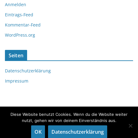
Anmelden
Eintrags-Feed
Kommentar-Feed
WordPress.org
Seiten
Datenschutzerklärung
Impressum
Diese Website benutzt Cookies. Wenn du die Website weiter
nutzt, gehen wir von deinem Einverständnis aus.
Copyright © 2026
fördeflüsterer
. Alle Rechte vorbehalten.
OK
Datenschutzerklärung
Theme:
ColorMag
von ThemeGrill. Präsentiert von
WordPress
.