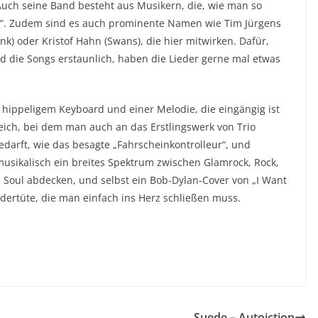
Auch seine Band besteht aus Musikern, die, wie man so
n“. Zudem sind es auch prominente Namen wie Tim Jürgens
) oder Kristof Hahn (Swans), die hier mitwirken. Dafür,
nd die Songs erstaunlich, haben die Lieder gerne mal etwas
hippeligem Keyboard und einer Melodie, die eingängig ist
ich, bei dem man auch an das Erstlingswerk von Trio
darft, wie das besagte „Fahrscheinkontrolleur“, und
musikalisch ein breites Spektrum zwischen Glamrock, Rock,
e Soul abdecken, und selbst ein Bob-Dylan-Cover von „I Want
ertüte, die man einfach ins Herz schließen muss.
Suede – Autoiction