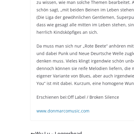
zu wissen, wie man solche Themen bearbeitet. 
schön sagt, „mit beiden Beinen im Leben stehe
(Die Liga der gewöhnlichen Gentlemen, Superpunk
dass wie gesagt alle mitten im Leben stehen, si
herrlich Kindsköpfiges an sich.
Da muss man sich nur „Rote Beete“ anhören mit 
und dabei Punk und Neue Deurtsche Welle zugle
denken muss. Vieles klingt irgendwie schön unbe
dennoch können sie reife Melodien liefern, die 
eigener Variante von Blues, aber auch irgendwi
You“ ist mit dabei. Kurzum, eine homogene Wund
Erschienen bei:Off Label / Broken Silence
www.donmarcomusic.com
Wu-Lu – Loggerhead