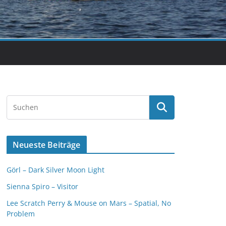
Neueste Beiträge
Görl – Dark Silver Moon Light
Sienna Spiro – Visitor
Lee Scratch Perry & Mouse on Mars – Spatial, No
Problem