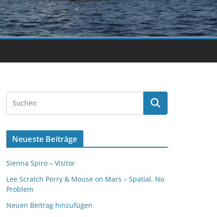
Neueste Beiträge
Sienna Spiro – Visitor
Lee Scratch Perry & Mouse on Mars – Spatial, No
Problem
Neuen Beitrag hinzufügen