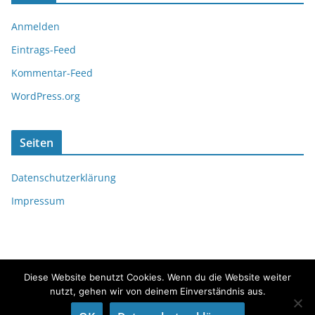
Anmelden
Eintrags-Feed
Kommentar-Feed
WordPress.org
Seiten
Datenschutzerklärung
Impressum
Diese Website benutzt Cookies. Wenn du die Website weiter
nutzt, gehen wir von deinem Einverständnis aus.
Copyright © 2026
fördeflüsterer
. Alle Rechte vorbehalten.