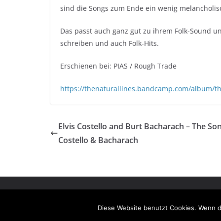
sind die Songs zum Ende ein wenig melancholis
Das passt auch ganz gut zu ihrem Folk-Sound und
schreiben und auch Folk-Hits.
Erschienen bei: PIAS / Rough Trade
https://thenaturallines.bandcamp.com/album/th
Elvis Costello and Burt Bacharach – The So
Costello & Bacharach
Copyright © 2026
fördeflüsterer
. Alle Rechte vorbe
Theme:
ColorMag
von ThemeGrill. Präsentiert von
W
Diese Website benutzt Cookies. Wenn d