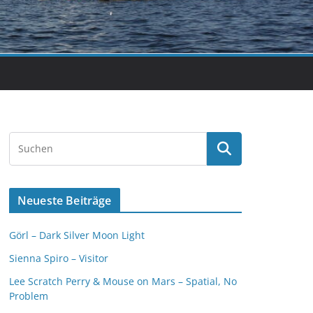
Neueste Beiträge
Görl – Dark Silver Moon Light
Sienna Spiro – Visitor
Lee Scratch Perry & Mouse on Mars – Spatial, No
Problem