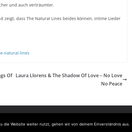
cher und auch verträumter.
 zeigt, dass The Natural Lines beides können, intime Lieder
e-natural-lines
ngs Of
Laura Llorens & The Shadow Of Love – No Love
No Peace
halten.
ordPress
.
u die Website weiter nutzt, gehen wir von deinem Einverständnis aus.