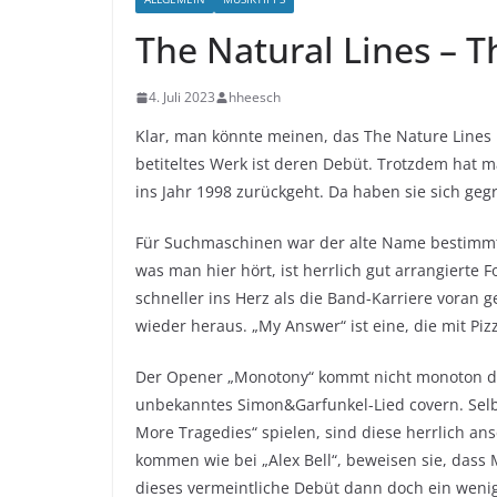
The Natural Lines – T
4. Juli 2023
hheesch
Klar, man könnte meinen, das The Nature Lines 
betiteltes Werk ist deren Debüt. Trotzdem hat m
ins Jahr 1998 zurückgeht. Da haben sie sich geg
Für Suchmaschinen war der alte Name bestimmt 
was man hier hört, ist herrlich gut arrangierte 
schneller ins Herz als die Band-Karriere voran g
wieder heraus. „My Answer“ ist eine, die mit Pi
Der Opener „Monotony“ kommt nicht monoton dah
unbekanntes Simon&Garfunkel-Lied covern. Selb
More Tragedies“ spielen, sind diese herrlich 
kommen wie bei „Alex Bell“, beweisen sie, dass 
dieses vermeintliche Debüt dann doch ein wenig