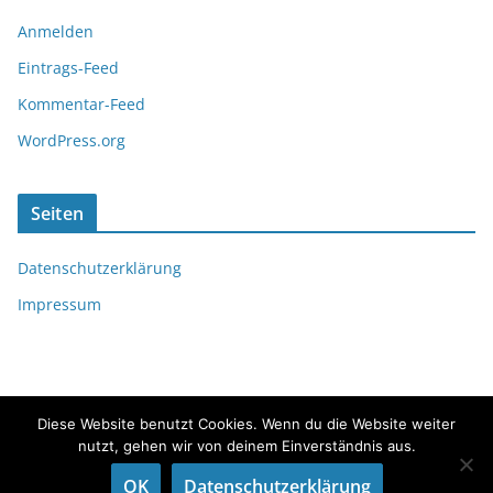
Anmelden
Eintrags-Feed
Kommentar-Feed
WordPress.org
Seiten
Datenschutzerklärung
Impressum
Diese Website benutzt Cookies. Wenn du die Website weiter
nutzt, gehen wir von deinem Einverständnis aus.
Copyright © 2026
fördeflüsterer
. Alle Rechte vorbehalten.
OK
Datenschutzerklärung
Theme:
ColorMag
von ThemeGrill. Präsentiert von
WordPress
.