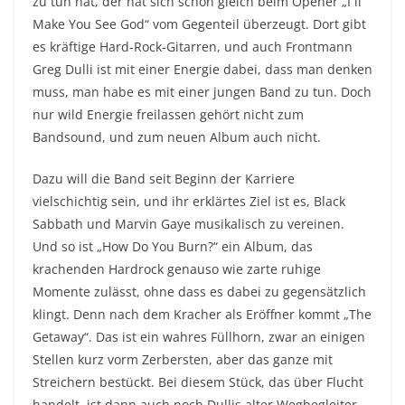
zu tun hat, der hat sich schon gleich beim Opener „I´ll
Make You See God“ vom Gegenteil überzeugt. Dort gibt
es kräftige Hard-Rock-Gitarren, und auch Frontmann
Greg Dulli ist mit einer Energie dabei, dass man denken
muss, man habe es mit einer jungen Band zu tun. Doch
nur wild Energie freilassen gehört nicht zum
Bandsound, und zum neuen Album auch nicht.
Dazu will die Band seit Beginn der Karriere
vielschichtig sein, und ihr erklärtes Ziel ist es, Black
Sabbath und Marvin Gaye musikalisch zu vereinen.
Und so ist „How Do You Burn?“ ein Album, das
krachenden Hardrock genauso wie zarte ruhige
Momente zulässt, ohne dass es dabei zu gegensätzlich
klingt. Denn nach dem Kracher als Eröffner kommt „The
Getaway“. Das ist ein wahres Füllhorn, zwar an einigen
Stellen kurz vorm Zerbersten, aber das ganze mit
Streichern bestückt. Bei diesem Stück, das über Flucht
handelt, ist dann auch noch Dullis alter Wegbegleiter