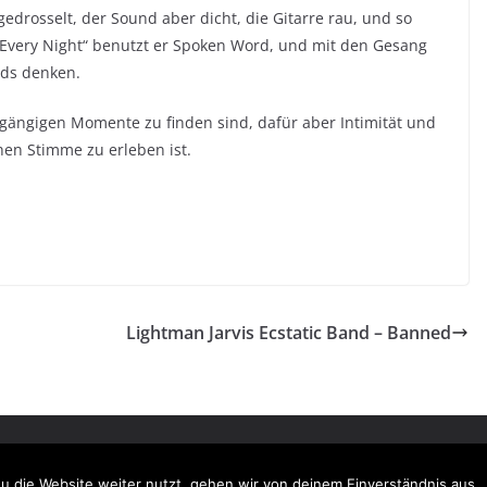
edrosselt, der Sound aber dicht, die Gitarre rau, und so
 Every Night“ benutzt er Spoken Word, und mit den Gesang
ds denken.
ngängigen Momente zu finden sind, dafür aber Intimität und
en Stimme zu erleben ist.
Lightman Jarvis Ecstatic Band – Banned
halten.
ordPress
.
u die Website weiter nutzt, gehen wir von deinem Einverständnis aus.