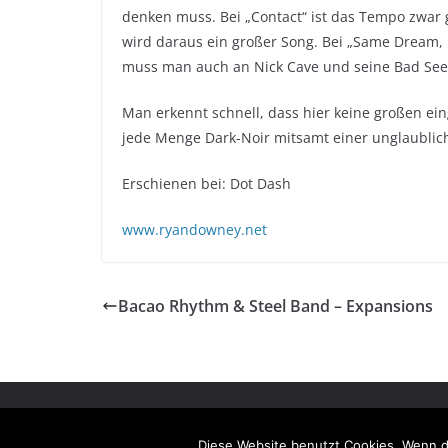
denken muss. Bei „Contact“ ist das Tempo zwar g
wird daraus ein großer Song. Bei „Same Dream,
muss man auch an Nick Cave und seine Bad See
Man erkennt schnell, dass hier keine großen ei
jede Menge Dark-Noir mitsamt einer unglaublich
Erschienen bei: Dot Dash
www.ryandowney.net
Bacao Rhythm & Steel Band – Expansions
Copyright © 2026
fördeflüsterer
. Alle Rechte vorbe
Theme:
ColorMag
von ThemeGrill. Präsentiert von
W
Diese Website benutzt Cookies. Wenn d