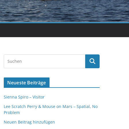
Neueste Beiträge
Sienna Spiro – Visitor
Lee Scratch Perry & Mouse on Mars – Spatial, No
Problem
Neuen Beitrag hinzufügen