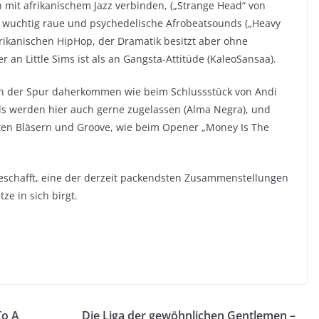
ich mit afrikanischem Jazz verbinden, („Strange Head“ von
r wuchtig raue und psychedelische Afrobeatsounds („Heavy
frikanischen HipHop, der Dramatik besitzt aber ohne
 an Little Sims ist als an Gangsta-Attitüde (KaleoSansaa).
en der Spur daherkommen wie beim Schlussstück von Andi
nds werden hier auch gerne zugelassen (Alma Negra), und
ten Bläsern und Groove, wie beim Opener „Money Is The
schafft, eine der derzeit packendsten Zusammenstellungen
ze in sich birgt.
To A
Die Liga der gewöhnlichen Gentlemen –