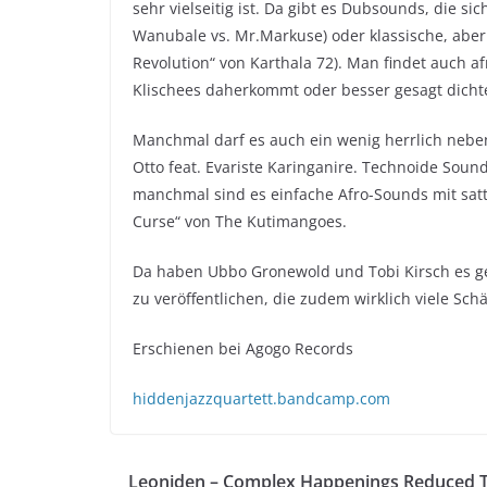
sehr vielseitig ist. Da gibt es Dubsounds, die s
Wanubale vs. Mr.Markuse) oder klassische, abe
Revolution“ von Karthala 72). Man findet auch a
Klischees daherkommt oder besser gesagt dichter
Manchmal darf es auch ein wenig herrlich neb
Otto feat. Evariste Karinganire. Technoide Sou
manchmal sind es einfache Afro-Sounds mit sat
Curse“ von The Kutimangoes.
Da haben Ubbo Gronewold und Tobi Kirsch es ge
zu veröffentlichen, die zudem wirklich viele Schät
Erschienen bei Agogo Records
hiddenjazzquartett.bandcamp.com
Leoniden – Complex Happenings Reduced 