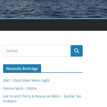
Neueste Beiträge
Görl – Dark Silver Moon Light
Sienna Spiro – Visitor
Lee Scratch Perry & Mouse on Mars – Spatial, No
Problem