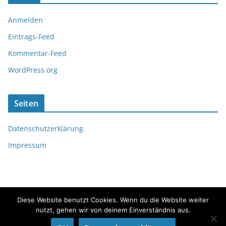
Anmelden
Eintrags-Feed
Kommentar-Feed
WordPress.org
Seiten
Datenschutzerklärung
Impressum
Diese Website benutzt Cookies. Wenn du die Website weiter
nutzt, gehen wir von deinem Einverständnis aus.
Copyright © 2026
fördeflüsterer
. Alle Rechte vorbehalten.