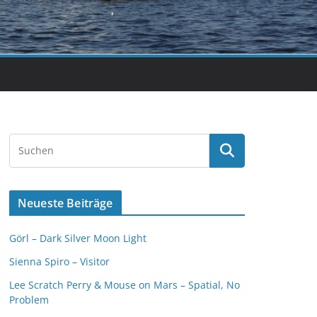
Neueste Beiträge
Görl – Dark Silver Moon Light
Sienna Spiro – Visitor
Lee Scratch Perry & Mouse on Mars – Spatial, No
Problem