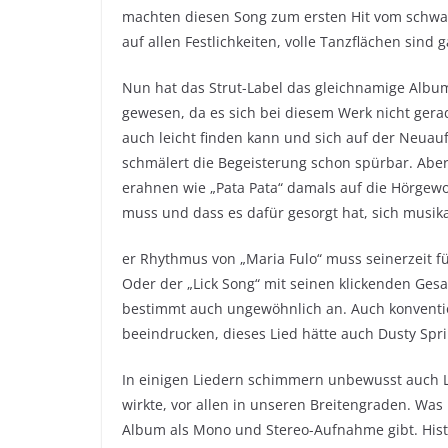
machten diesen Song zum ersten Hit vom schwar
auf allen Festlichkeiten, volle Tanzflächen sind g
Nun hat das Strut-Label das gleichnamige Albu
gewesen, da es sich bei diesem Werk nicht gera
auch leicht finden kann und sich auf der Neuaufl
schmälert die Begeisterung schon spürbar. Ab
erahnen wie „Pata Pata“ damals auf die Hörgew
muss und dass es dafür gesorgt hat, sich musik
er Rhythmus von „Maria Fulo“ muss seinerzeit f
Oder der „Lick Song“ mit seinen klickenden Ge
bestimmt auch ungewöhnlich an. Auch konvention
beeindrucken, dieses Lied hätte auch Dusty Spri
In einigen Liedern schimmern unbewusst auch 
wirkte, vor allen in unseren Breitengraden. Was
Album als Mono und Stereo-Aufnahme gibt. Histor