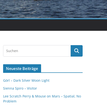
Neueste Beiträge
Görl – Dark Silver Moon Light
Sienna Spiro – Visitor
Lee Scratch Perry & Mouse on Mars – Spatial, No
Problem