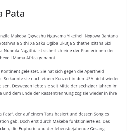
a Pata
 Zenzile Makeba Qgwashu Nguvama Yiketheli Nxgowa Bantana
tshwala Sithi Xa Saku Qgiba Ukutja Sithathe Izitsha Sizi
amla Nqgithi, ist sicherlich eine der Pionierinnen der
ebevoll Mama Africa genannt.
 Kontinent geleistet. Sie hat sich gegen die Apartheid
n. So konnte sie nach einem Konzert in den USA nicht wieder
isen. Deswegen lebte sie seit Mitte der sechziger Jahren im
la und dem Ende der Rassentrennung zog sie wieder in ihre
 Pata“, der auf einem Tanz basiert und dessen Song es
lation gab. Doch erst durch Makeba funktionierte es. Das
lacken, die Euphorie und der lebensbejahende Gesang