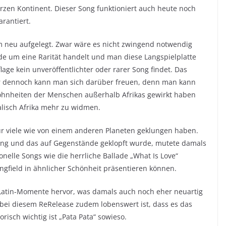
zen Kontinent. Dieser Song funktioniert auch heute noch
arantiert.
m neu aufgelegt. Zwar wäre es nicht zwingend notwendig
de um eine Rarität handelt und man diese Langspielplatte
age kein unveröffentlichter oder rarer Song findet. Das
er dennoch kann man sich darüber freuen, denn man kann
ohnheiten der Menschen außerhalb Afrikas gewirkt haben
alisch Afrika mehr zu widmen.
ür viele wie von einem anderen Planeten geklungen haben.
sang und das auf Gegenstände geklopft wurde, mutete damals
elle Songs wie die herrliche Ballade „What Is Love“
ngfield in ähnlicher Schönheit präsentieren können.
Latin-Momente hervor, was damals auch noch eher neuartig
 bei diesem ReRelease zudem lobenswert ist, dass es das
isch wichtig ist „Pata Pata“ sowieso.