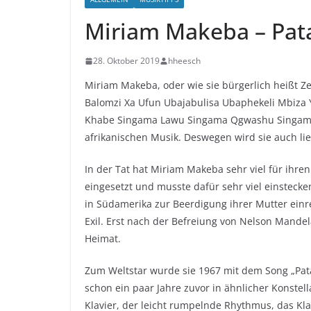
Miriam Makeba – Pat
28. Oktober 2019
hheesch
Miriam Makeba, oder wie sie bürgerlich heißt
Balomzi Xa Ufun Ubajabulisa Ubaphekeli Mbiza Yo
Khabe Singama Lawu Singama Qgwashu Singama Nq
afrikanischen Musik. Deswegen wird sie auch li
In der Tat hat Miriam Makeba sehr viel für ihren
eingesetzt und musste dafür sehr viel einstecke
in Südamerika zur Beerdigung ihrer Mutter einre
Exil. Erst nach der Befreiung von Nelson Mande
Heimat.
Zum Weltstar wurde sie 1967 mit dem Song „Pata
schon ein paar Jahre zuvor in ähnlicher Konstel
Klavier, der leicht rumpelnde Rhythmus, das K