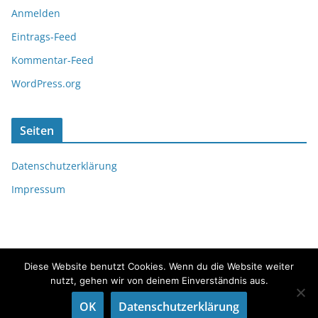
Anmelden
Eintrags-Feed
Kommentar-Feed
WordPress.org
Seiten
Datenschutzerklärung
Impressum
Diese Website benutzt Cookies. Wenn du die Website weiter
nutzt, gehen wir von deinem Einverständnis aus.
Copyright © 2026
fördeflüsterer
. Alle Rechte vorbehalten.
OK
Datenschutzerklärung
Theme:
ColorMag
von ThemeGrill. Präsentiert von
WordPress
.