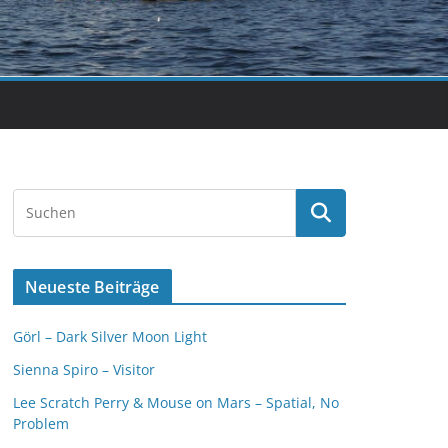
Neueste Beiträge
Görl – Dark Silver Moon Light
Sienna Spiro – Visitor
Lee Scratch Perry & Mouse on Mars – Spatial, No
Problem