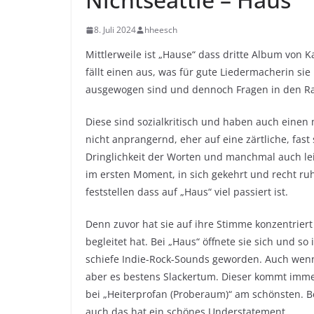
8. Juli 2024
hheesch
Mittlerweile ist „Hause“ dass dritte Album von 
fällt einen aus, was für gute Liedermacherin sie 
ausgewogen sind und dennoch Fragen in den Ra
Diese sind sozialkritisch und haben auch eine
nicht anprangernd, eher auf eine zärtliche, fast
Dringlichkeit der Worten und manchmal auch lei
im ersten Moment, in sich gekehrt und recht ru
feststellen dass auf „Haus“ viel passiert ist.
Denn zuvor hat sie auf ihre Stimme konzentriert
begleitet hat. Bei „Haus“ öffnete sie sich und so 
schiefe Indie-Rock-Sounds geworden. Auch wenn de
aber es bestens Slackertum. Dieser kommt immer
bei „Heiterprofan (Proberaum)“ am schönsten. Be
auch das hat ein schönes Understatement.