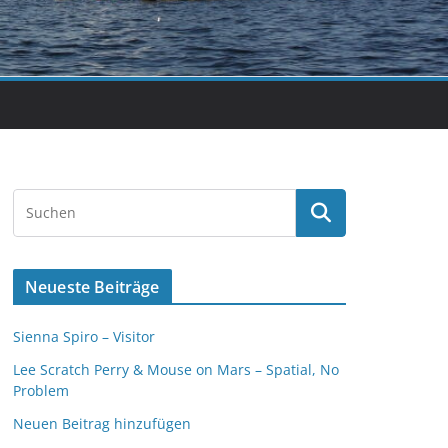
Neueste Beiträge
Sienna Spiro – Visitor
Lee Scratch Perry & Mouse on Mars – Spatial, No
Problem
Neuen Beitrag hinzufügen