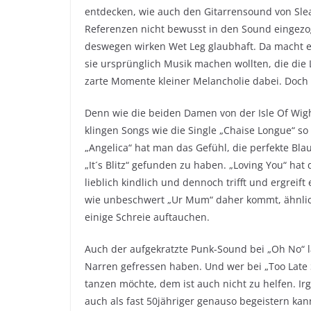
entdecken, wie auch den Gitarrensound von Slea
Referenzen nicht bewusst in den Sound eingezo
deswegen wirken Wet Leg glaubhaft. Da macht es
sie ursprünglich Musik machen wollten, die di
zarte Momente kleiner Melancholie dabei. Doch 
Denn wie die beiden Damen von der Isle Of Wig
klingen Songs wie die Single „Chaise Longue“ so
„Angelica“ hat man das Gefühl, die perfekte Bl
„It´s Blitz“ gefunden zu haben. „Loving You“ ha
lieblich kindlich und dennoch trifft und ergreif
wie unbeschwert „Ur Mum“ daher kommt, ähnlic
einige Schreie auftauchen.
Auch der aufgekratzte Punk-Sound bei „Oh No“ 
Narren gefressen haben. Und wer bei „Too Lat
tanzen möchte, dem ist auch nicht zu helfen. I
auch als fast 50jähriger genauso begeistern ka