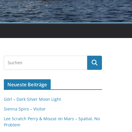
Neueste Beiträge
Görl – Dark Silver Moon Light
Sienna Spiro – Visitor
Lee Scratch Perry & Mouse on Mars – Spatial, No
Problem