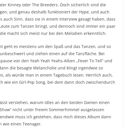
ter Kinney oder The Breeders. Doch sicherlich sind die
gen, und genau deshalb funktioniert der Hype, und auch
 auch Sinn, dass sie in einem Interview gesagt haben, dass
e Leute zum Tanzen bringt, und dennoch sind immer ein paar
die macht sich meist nur bei den Melodien erkenntlich.
ht geht es meistens um den Spaß und das Tanzen, und so
 unbeschwert und ziehen einen auf die Tanzfläche. Bei
aupause von den Yeah Yeah Yeahs-Alben „Fever To Tell“ und
t dann die besagte Melancholie und klingt irgendwie so
t es, als würde man in einem Tagebuch lesen. Herrlich auch,
h wie ein Girl-Pop Song, bei dem dann doch zwischendurch
lässt verstehen, warum Idles an den beiden Damen einen
e Show“ nicht unter freiem Sommerhimmel ausgelassen
rgendwie muss ich gestehen, dass mich dieses Album dann
nn wie einen Teenager.