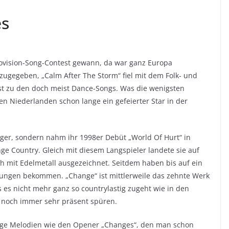
es
ovision-Song-Contest gewann, da war ganz Europa
gegeben, „Calm After The Storm“ fiel mit dem Folk- und
st zu den doch meist Dance-Songs. Was die wenigsten
den Niederlanden schon lange ein gefeierter Star in der
ager, sondern nahm ihr 1998er Debüt „World Of Hurt“ in
ge Country. Gleich mit diesem Langspieler landete sie auf
 mit Edelmetall ausgezeichnet. Seitdem haben bis auf ein
nungen bekommen. „Change“ ist mittlerweile das zehnte Werk
 es nicht mehr ganz so countrylastig zugeht wie in den
noch immer sehr präsent spüren.
gige Melodien wie den Opener „Changes“, den man schon