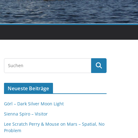
Neueste Beiträge
Görl – Dark Silver Moon Light
Sienna Spiro – Visitor
Lee Scratch Perry & Mouse on Mars – Spatial, No
Problem