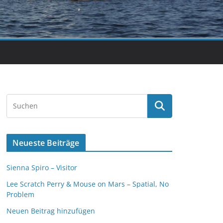
Neueste Beiträge
Sienna Spiro – Visitor
Lee Scratch Perry & Mouse on Mars – Spatial, No
Problem
Neuen Beitrag hinzufügen