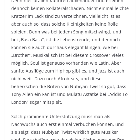
Denn hier prallen Kulturen aufienander und erleiden
dennoch keinen Kollateralschaden. Nicht einmal leichte
Kratzer im Lack sind zu verzeichnen, vielleicht ist es
aber auch so, dass solche Kleinigkeiten keine Rolle
spielen. Denn was bei jedem Song mitschwingt, und
bei „Basa Basa“, ist die Lebensfreude, und dennoch
können sie auch durchaus elegant klingen, wie bei
„Brother“. Musikalisch ist bei diesem Crossover Vieles
möglich. Soul ist genauso vorhanden wie Latin. Aber
sanfte Ausflüge zum HipHop gibt es, und Jazz ist auch
nicht weit. Dazu noch Afrobeats, und diese
beherrschen die Briten von Nubiyan Twist so gut, dass
Tony Allen ein Fan ist und Mulatu Astatke bei „Addis To
London“ sogar mitspielt.
Solch prominente Unterstützung muss man als
Nachwuchs auch erst einmal verbuchen können, und
sie zeigt, dass Nubiyan Twist wirklich gute Musiker
sind. Sie schaffen trotz der vielen Köche, dass der Brei